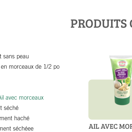
PRODUITS 
et sans peau
 en morceaux de 1/2 po
Ail avec morceaux
nt séché
inement haché
AIL AVEC MO
ement séchéee