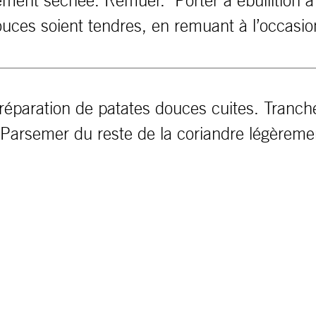
èrement séchée. Remuer. Porter à ébullitio
ouces soient tendres, en remuant à l’occasio
réparation de patates douces cuites. Trancher 
. Parsemer du reste de la coriandre légèrem