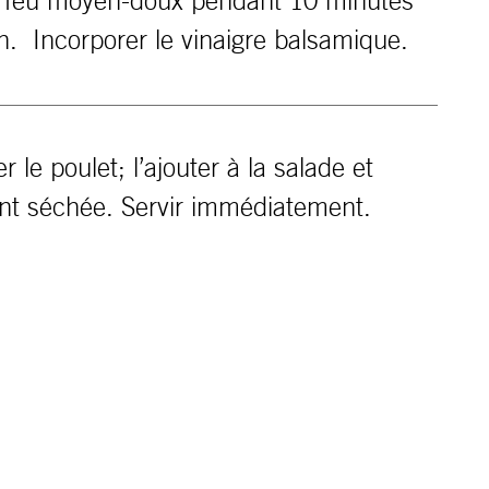
n à feu moyen-doux pendant 10 minutes
n. Incorporer le vinaigre balsamique.
le poulet; l’ajouter à la salade et
ent séchée. Servir immédiatement.