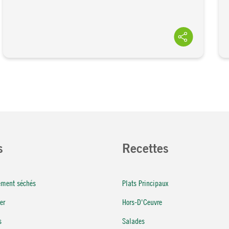
s
Recettes
rement séchés
Plats Principaux
er
Hors-D'Ceuvre
s
Salades