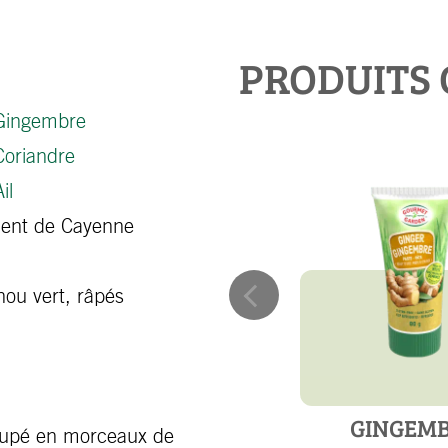
PRODUITS 
Gingembre
Coriandre
il
iment de Cayenne
hou vert, râpés
GINGEM
 coupé en morceaux de