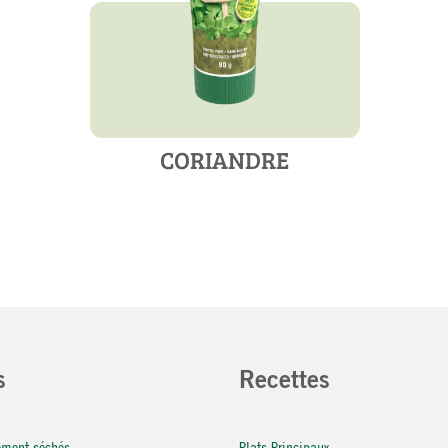
CORIANDRE
s
Recettes
rement séchés
Plats Principaux